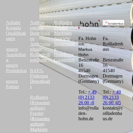
Anfahrt
Auftrag
Rollladen
Kontakt
erteilen
Fenster
Qualifikati
Bestellung
Markisen
onen
en
Antriebe
Fa. Hohn
Fa.
Angebotsa
Steuerunge
Rollladenh
Inh.
unsere
nfrage
n
aus
Markus
Ausstellun
Rollladenb
Haustüren
Hohn
g
estellung
Garagetore
Benzstraße
Benzstraße
unsere
16
16
Produktion
BAFA-
41540
41540
Föderung
Dormagen
Dormagen
unsere
Download
(Germany)
(Germany)
Partner
s
Tel.:
+ 49
Tel.:
+ 49
Rollladen
(0) 2133
(0) 2133
(Reparatur
26 00 -0
26 00 -05
auftrag)
info@rolla
kontakt@r
Fenster
den-
ollladenha
(
Reparatur
hohn.de
us.de
auftrag
)
Markisen