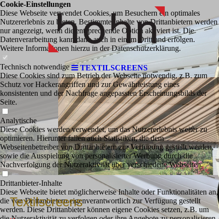
Cookie-Einstellungen
Diese Webseite verwendet Cookies, um Besuchern ein optimales
Nutzererlebnis zu bieten. Bestimmte Inhalte von Drittanbietern werden
nur angezeigt, wenn die entsprechende Option aktiviert ist. Die
Datenverarbeitung kann dann auch in einem Drittland erfolgen.
Weitere Informationen hierzu in der Datenschutzerklärung.
Technisch notwendige
TEXTILSCREENS
Diese Cookies sind zum Betrieb der Webseite notwendig, z.B. zum
Schutz vor Hackerangriffen und zur Gewährleistung eines
konsistenten und der Nachfrage angepassten Erscheinungsbilds der
Seite.
Analytische
Diese Cookies werden verwendet, um das Nutzererlebnis weiter zu
optimieren. Hierunter fallen auch Statistiken, die dem
Webseitenbetreiber von Drittanbietern zur Verfügung gestellt werden,
sowie die Ausspielung von personalisierter Werbung durch die
Nachverfolgung der Nutzeraktivität über verschiedene Webseiten.
Drittanbieter-Inhalte
Diese Webseite bietet möglicherweise Inhalte oder Funktionalitäten an,
Textilscreens
die von Drittanbietern eigenverantwortlich zur Verfügung gestellt
werden. Diese Drittanbieter können eigene Cookies setzen, z.B. um
die Nutzeraktivität zu verfolgen oder ihre Angebote zu personalisieren